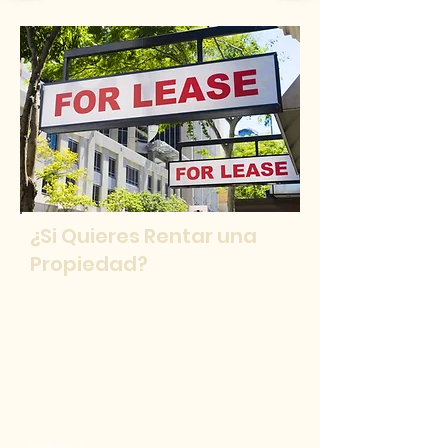
¿Si Quieres Rentar una
Propiedad?
Renta con la tranquilidad de
contar con un experto
inmobiliario de Propiedades
Online en todo momento:
antes, para cualquier duda;
durante, por si tienes algún
problema con tu inquilino.
Leer más.....