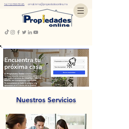
Tel. 722 556 55 85.
email.
inmo@propiedadesonline..mx
Nuestros Servicios