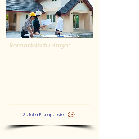
Remodela tu Hogar
Propiedades Online cuenta con
personal capacitado para
realizar
trabajos de Arquitectura, Ingeniería
y Construcción.
Tanto si se trata de trabajos
comerciales como residenciales
Leer más.....
Solicita Presupuesto