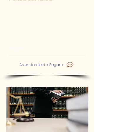
Estaremos complacidos en
poder brindarle ayuda antes,
durante y después de poner en
renta un inmueble, así como
cualquier tipo de asesoría
jurídica.
Leer más.....
Arrendamiento Seguro