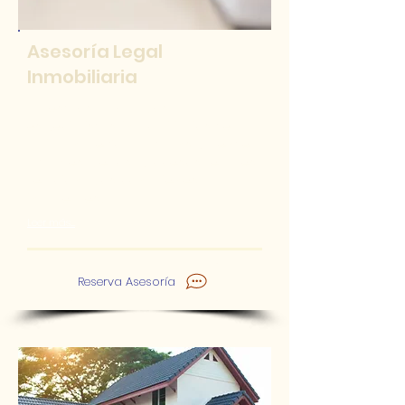
Asesoría Legal
Inmobiliaria
Nuestros abogados
especialistas inmobiliarios te
guiaran de forma transparente
a través de los procesos legales
relacionados con bienes
inmuebles.
Leer más.....
Reserva Asesoría