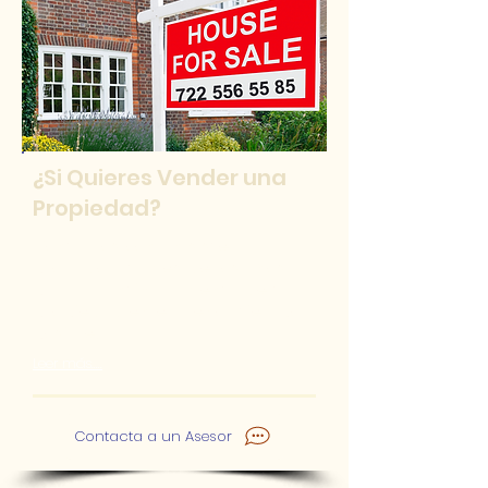
¿Si Quieres Vender una
Propiedad?
Contamos con un sistema
probado a tráves de los años
para garantizar la venta de tu
propiedad en el menor tiempo
posible.
Leer más.....
Contacta a un Asesor