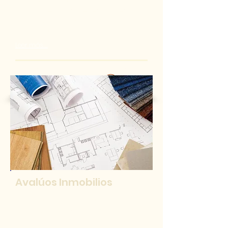
hipotecario que mejor se
acomode a tus necesidades.
Conoce las diferentes opciones
que ofrecen los bancos.
Leer más.....
Reserva Asesoría
Avalúos Inmobilios
La vivienda propia es el
principal activo de las familias
por lo que resulta fundamental